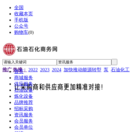
全国
收藏本页
手机版
公众号
购物车
(
0
)
推广
热搜：
2022
2023
2024
加快推动能源转型
泵
石油化工
首页
商城服务
供应服务
石油设备
炼化设备
品牌推荐
招标采购
资讯服务
会员服务
会员单位