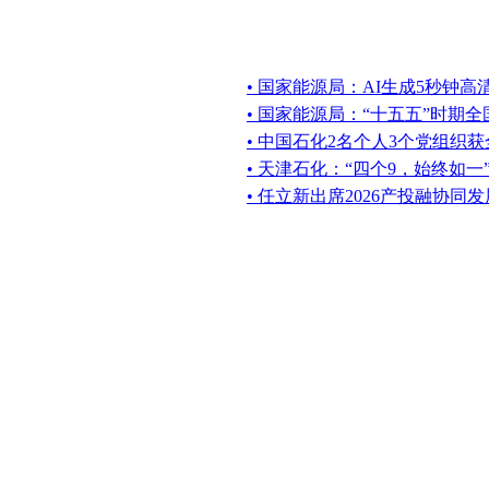
• 国家能源局：AI生成5秒钟
• 国家能源局：“十五五”时期
• 中国石化2名个人3个党组织
• 天津石化：“四个9，始终如一
• 任立新出席2026产投融协同