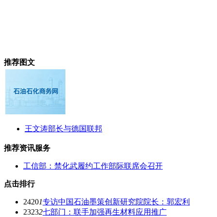
推荐图文
王文涛部长与德国联邦
推荐资讯服务
工信部：禁化武履约工作部际联席会召开
点击排行
2420
1
专访中国石油墨策创新研究院院长：郭宏利
2323
2
七部门：联手加强再生材料应用推广