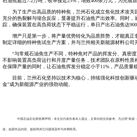
石油焦超过7.2万吨，收率接近25%，增效400余万元，为完
为了生产出高品质的特种焦，兰州石化成立焦化技术攻关团
充分的热裂解与缩合反应，显著提升石油焦产出效率。同时，
踪，确保装置在高负荷状态下平稳运行，单日产出石油焦达90
增产只是第一步，将产量优势转化为品质胜势，才能真正拿到
制定详细的特种焦试生产方案，并与兰州相关新能源材料公司
“与常规石油焦生产不同，特种焦对产品的挥发分、真密度、
不影响装置高负荷运行和月度产量任务，技术团队在原料性质
在保障产量的同时，让石油焦挥发分稳定小于11%，产品质量
目前，兰州石化坚持以技术为核心，持续强化科技创新驱动，
金”成为新能源产业的强劲动能。
中国石油石化商务网声明：本文仅代表作者本人观点，文章内容仅供参考。凡注明“来源
述。如因作品内容、版权和其它问题请及时与本网联系。