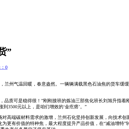
货”
：0
上旬，兰州气温回暖，春意盎然。一辆辆满载黑色石油焦的货车缓
质可是稳得很！”刚刚接班的炼油三部焦化班长刘旭升指着刚除
3500元以上，是咱们增效的‘金疙瘩’。”
对高端碳材料需求的激增，兰州石化坚持创新发展，向技术创新
化为更有价值的特种焦，最大程度提升产品价值，在“减油增特”