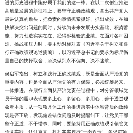
进的历史进程中跑好属于我们的这一棒。在以二次创业推进
高质量发展的新征程上，要坚守正确政绩观，拿出共产党人
最讲认真的劲头，把负责的事情抓紧抓好、抓出成效，在加
快解决突出问题的同时，持续为未来发展夯实基础、积势蓄
能，努力创造实实在在、经得起检验的业绩。在面对各种困
难、挑战和压力时，要主动对标对表《习近平关于树立和践
行正确政绩观论述摘编》，以习近平总书记的要求为标尺衡
量自己的抉择取舍，坚决做到永不偏向、决不迷航。
侯启军指出，树立和践行正确政绩观，既是全面从严治党的
重要内容，也是全面从严治党的有力保障，必须统筹起来、
一体推进。在履行全面从严治党责任过程中，对分管领域党
员干部的履职表现要多上心、多留心、多用心，善于透过现
象看本质，从一项项具体工作的推进落实中体察背后的政绩
观是否正确，发现偏差错位问题及时提醒纠正，让党员干部
坚守正道、不干错事。同时，要坚持用正确政绩观引领管党
治党实践，认认真真、扎扎实实履行“一岗双责”，务求每项