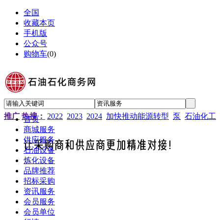
全国
收藏本页
手机版
公众号
购物车
(
0
)
推广
热搜：
2022
2023
2024
加快推动能源转型
泵
石油化工
首页
商城服务
供应服务
石油设备
炼化设备
品牌推荐
招标采购
资讯服务
会员服务
会员单位