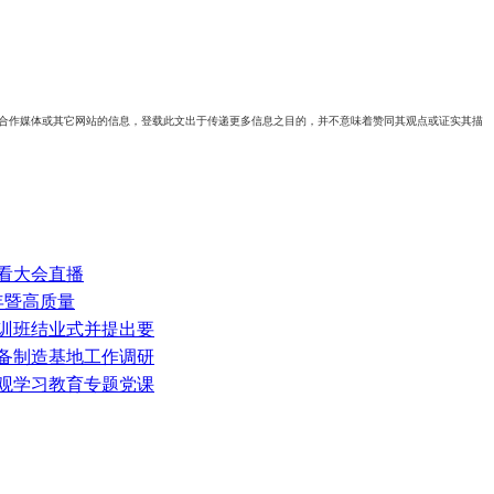
自合作媒体或其它网站的信息，登载此文出于传递更多信息之目的，并不意味着赞同其观点或证实其描
收看大会直播
年暨高质量
部培训班结业式并提出要
装备制造基地工作调研
绩观学习教育专题党课