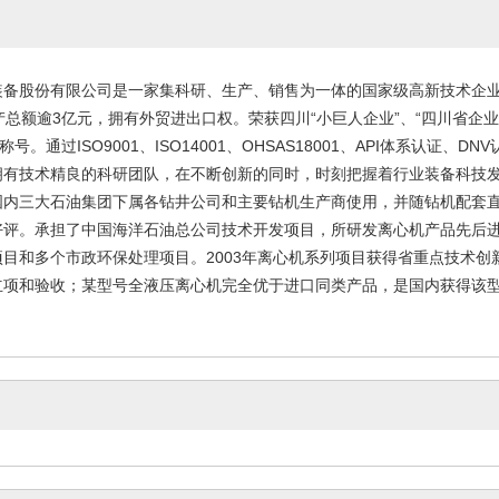
备股份有限公司是一家集科研、生产、销售为一体的国家级高新技术企业，注
产总额逾3亿元，拥有外贸进出口权。荣获四川“小巨人企业”、“四川省企业
称号。通过ISO9001、ISO14001、OHSAS18001、API体系认证
拥有技术精良的科研团队，在不断创新的同时，时刻把握着行业装备科技
国内三大石油集团下属各钻井公司和主要钻机生产商使用，并随钻机配套
评。承担了中国海洋石油总公司技术开发项目，所研发离心机产品先后进入
项目和多个市政环保处理项目。2003年离心机系列项目获得省重点技术
立项和验收；某型号全液压离心机完全优于进口同类产品，是国内获得该型