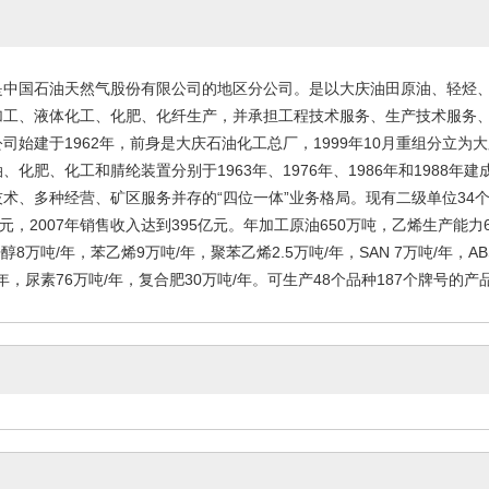
是中国石油天然气股份有限公司的地区分公司。是以大庆油田原油、轻烃
加工、液体化工、化肥、化纤生产，并承担工程技术服务、生产技术服务
司始建于1962年，前身是大庆石油化工总厂，1999年10月重组分立为
、化肥、化工和腈纶装置分别于1963年、1976年、1986年和198
术、多种经营、矿区服务并存的“四位一体”业务格局。现有二级单位34个，
亿元，2007年销售收入达到395亿元。年加工原油650万吨，乙烯生产能力6
醇8万吨/年，苯乙烯9万吨/年，聚苯乙烯2.5万吨/年，SAN 7万吨/年，AB
年，尿素76万吨/年，复合肥30万吨/年。可生产48个品种187个牌号的产品