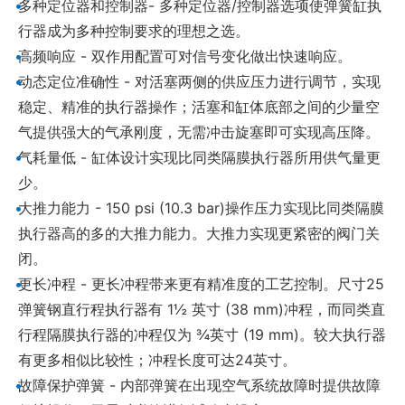
•
多种定位器和控制器- 多种定位器/控制器选项使弹簧缸执
行器成为多种控制要求的理想之选。
•
高频响应 - 双作用配置可对信号变化做出快速响应。
•
动态定位准确性 - 对活塞两侧的供应压力进行调节，实现
稳定、精准的执行器操作；活塞和缸体底部之间的少量空
气提供强大的气承刚度，无需冲击旋塞即可实现高压降。
•
气耗量低 - 缸体设计实现比同类隔膜执行器所用供气量更
少。
•
大推力能力 - 150 psi (10.3 bar)操作压力实现比同类隔膜
执行器高的多的大推力能力。大推力实现更紧密的阀门关
闭。
•
更长冲程 - 更长冲程带来更有精准度的工艺控制。尺寸25
弹簧钢直行程执行器有 1½ 英寸 (38 mm)冲程，而同类直
行程隔膜执行器的冲程仅为 ¾英寸 (19 mm)。较大执行器
有更多相似比较性；冲程长度可达24英寸。
•
故障保护弹簧 - 内部弹簧在出现空气系统故障时提供故障