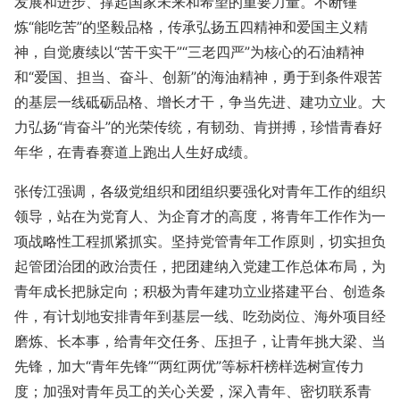
发展和进步、撑起国家未来和希望的重要力量。不断锤
炼“能吃苦”的坚毅品格，传承弘扬五四精神和爱国主义精
神，自觉赓续以“苦干实干”“三老四严”为核心的石油精神
和“爱国、担当、奋斗、创新”的海油精神，勇于到条件艰苦
的基层一线砥砺品格、增长才干，争当先进、建功立业。大
力弘扬“肯奋斗”的光荣传统，有韧劲、肯拼搏，珍惜青春好
年华，在青春赛道上跑出人生好成绩。
张传江强调，各级党组织和团组织要强化对青年工作的组织
领导，站在为党育人、为企育才的高度，将青年工作作为一
项战略性工程抓紧抓实。坚持党管青年工作原则，切实担负
起管团治团的政治责任，把团建纳入党建工作总体布局，为
青年成长把脉定向；积极为青年建功立业搭建平台、创造条
件，有计划地安排青年到基层一线、吃劲岗位、海外项目经
磨炼、长本事，给青年交任务、压担子，让青年挑大梁、当
先锋，加大“青年先锋”“两红两优”等标杆榜样选树宣传力
度；加强对青年员工的关心关爱，深入青年、密切联系青