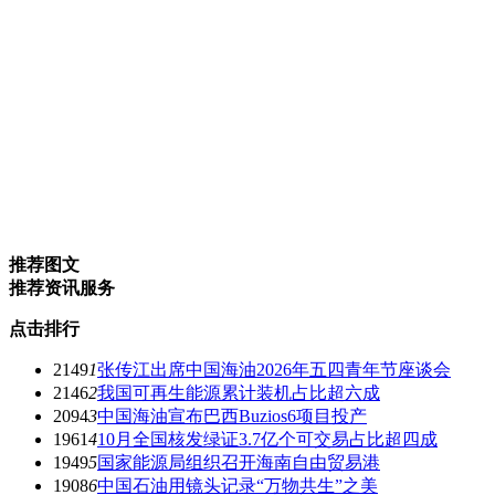
推荐图文
推荐资讯服务
点击排行
2149
1
张传江出席中国海油2026年五四青年节座谈会
2146
2
我国可再生能源累计装机占比超六成
2094
3
中国海油宣布巴西Buzios6项目投产
1961
4
10月全国核发绿证3.7亿个可交易占比超四成
1949
5
国家能源局组织召开海南自由贸易港
1908
6
中国石油用镜头记录“万物共生”之美