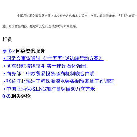
中国石油石化商务网声明：本文仅代表作者本人观点，文章内容仅供参考。凡注明“来源
述。如因作品内容、版权和其它问题请及时与本网联系。
打赏
更多
>
同类资讯服务
• 国常会审议通过《“十五五”碳达峰行动方案》
• 党旗领航接续奋斗 实干建设石化强国
• 商务部：中欧贸易投资磋商机制联合声明
• 张传江赴海油工程珠海深水装备制造基地工作调研
• 中国海油保税LNG加注量突破80万立方米
0
条
相关评论