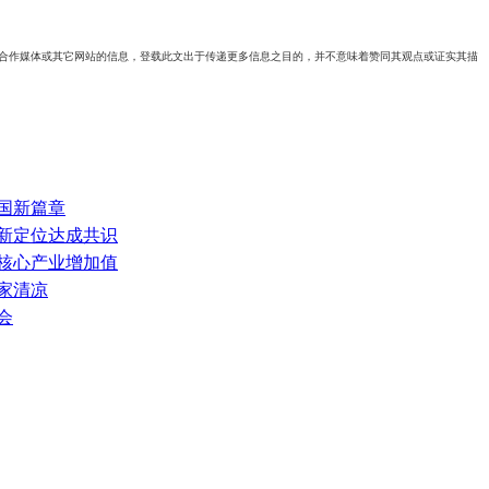
自合作媒体或其它网站的信息，登载此文出于传递更多信息之目的，并不意味着赞同其观点或证实其描
强国新篇章
系新定位达成共识
网核心产业增加值
家清凉
会