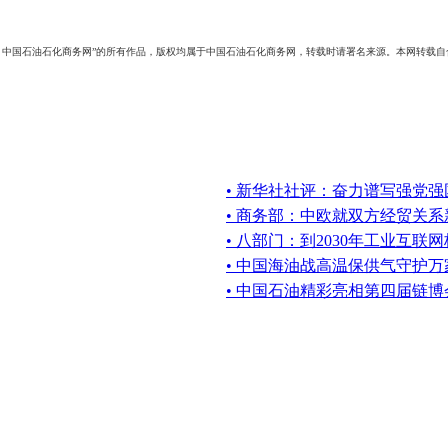
：中国石油石化商务网”的所有作品，版权均属于中国石油石化商务网，转载时请署名来源。本网转载
• 新华社社评：奋力谱写强党
• 商务部：中欧就双方经贸关
• 八部门：到2030年工业互联
• 中国海油战高温保供气守护万
• 中国石油精彩亮相第四届链博