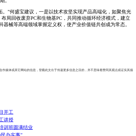
长期。
开拓。”何盛宝建议，一是以技术攻坚实现产品高端化，如聚焦光
代，布局回收废弃PC和生物基PC，共同推动循环经济模式，建立
科器械等高端领域掌握定义权，使产业价值链共创成为常态。
自合作媒体或其它网站的信息，登载此文出于传递更多信息之目的，并不意味着赞同其观点或证实其描
目开工
工讲授
级培训班圆满结业
为民办实事”