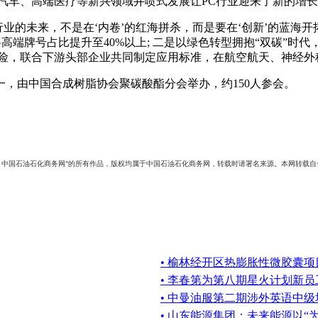
汽车、高端医疗等新兴领域井喷式发展让PC行业迎来了新的增
业的未来，不是在‘内卷’的红海拼杀，而是要在‘创新’的蓝海
高端牌号占比提升至40%以上; 二是以绿色转型拥抱“双碳”时
风险，联合下游头部企业共同制定应用标准，在航空航天、神经外
，由中国合成树脂协会聚碳酸酯分会举办，约150人参会。
：中国石油石化商务网”的所有作品，版权均属于中国石油石化商务网，转载时请署名来源。本网转载
• 榆林经开区热膨胀性微胶囊项
• 李春第为第八期星火计划新员
• 中曼油服第二期涉外英语中
• 山东能源集团：未来能源以“