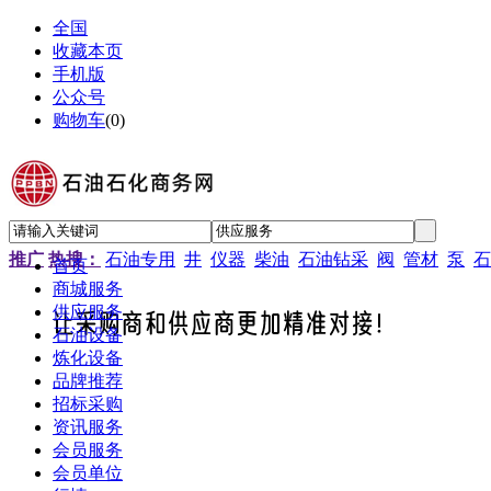
全国
收藏本页
手机版
公众号
购物车
(
0
)
推广
热搜：
石油专用
井
仪器
柴油
石油钻采
阀
管材
泵
石
首页
商城服务
供应服务
石油设备
炼化设备
品牌推荐
招标采购
资讯服务
会员服务
会员单位