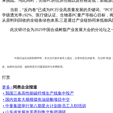
来挑战。与此同时，凭借PC的优异性能以及价格走低，新能源
当前，“反内卷”已成为PC行业高质量发展的关键词。“PC行
学级透光率≥92%、医疗级认证、生物基PC量产等核心目标，将
从原料到回收的全链条绿色体系;三是通过产业链协同来抵御
此次研讨会为2025中国合成树脂产业发展大会的分论坛之一
中国石油石化商务网声明：本文仅代表作者本人观点，文章内容仅供参考。凡注明“来源
述。如因作品内容、版权和其它问题请及时与本网联系。
打赏
更多
>
同类企业报道
• 我国三条高性能碳纤维生产线集中投产
• 国内首套大规模煤焦油提酚项目中交
• 中曼集团举行第八期星火计划新员工入职培训
• 山东省发展改革委到鲁北集团调研