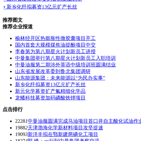
• 新乡化纤拟募资13亿元扩产长丝
推荐图文
推荐企业报道
榆林经开区热膨胀性微胶囊项目开工
国内首套大规模煤焦油提酚项目中交
李春第为第八期星火计划新员工讲授
中曼集团举行第八期星火计划新员工入职培训
中曼油服第二期涉外英语中级培训班圆满结业
山东省发展改革委到鲁北集团调研
山东能源集团：未来能源以“为民办实事”
新乡化纤拟募资13亿元扩产长丝
新元化学募资扩产氟精细化学品
龙蟠科技募资加码磷酸铁锂项目
点击排行
2228
1
中曼油服圆满完成马油项目首口井自主酸化试油作
1988
2
天津渤海化学新材料项目攻坚提速
1909
3
新洋丰拟在鄂新建两磷化工项目
1827
4
郭 峰：一行到中曼集团考察交流