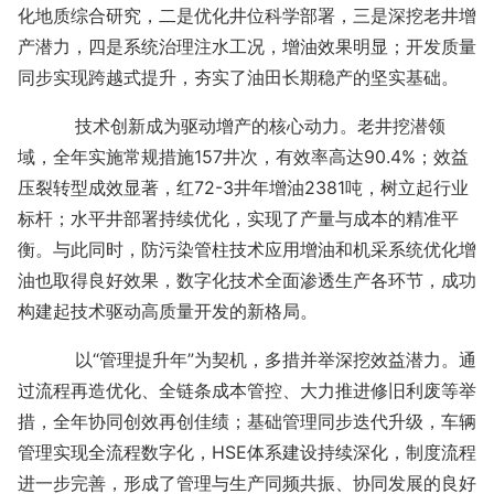
化地质综合研究，二是优化井位科学部署，三是深挖老井增
产潜力，四是系统治理注水工况，增油效果明显；开发质量
同步实现跨越式提升，夯实了油田长期稳产的坚实基础。
技术创新成为驱动增产的核心动力。老井挖潜领
域，全年实施常规措施157井次，有效率高达90.4%；效益
压裂转型成效显著，红72-3井年增油2381吨，树立起行业
标杆；水平井部署持续优化，实现了产量与成本的精准平
衡。与此同时，防污染管柱技术应用增油和机采系统优化增
油也取得良好效果，数字化技术全面渗透生产各环节，成功
构建起技术驱动高质量开发的新格局。
以“管理提升年”为契机，多措并举深挖效益潜力。通
过流程再造优化、全链条成本管控、大力推进修旧利废等举
措，全年协同创效再创佳绩；基础管理同步迭代升级，车辆
管理实现全流程数字化，HSE体系建设持续深化，制度流程
进一步完善，形成了管理与生产同频共振、协同发展的良好