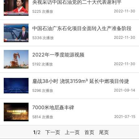
央视采访中国石油党的二十大代表谢利平
2022-11-30
5225 次播放
中国石油广东石化项目全面转入生产准备阶段
2022-11-30
5336 次播放
2022年一季度能源视频
2022-11-30
5192 次播放
鏖战38小时 浇筑3159m³ 延长中燃项目传捷
报！
2021-09-14
5296 次播放
7000米地层矗丰碑
2021-07-15
5814 次播放
1
/2
下一页
上一页
首页
尾页