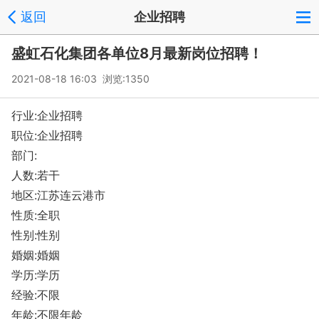
返回
企业招聘
盛虹石化集团各单位8月最新岗位招聘！
2021-08-18 16:03 浏览:
1350
行业:企业招聘
职位:企业招聘
部门:
人数:若干
地区:江苏连云港市
性质:全职
性别:性别
婚姻:婚姻
学历:学历
经验:不限
年龄:不限年龄