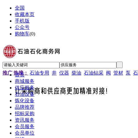
全国
收藏本页
手机版
公众号
购物车
(
0
)
推广
热搜：
石油专用
井
仪器
柴油
石油钻采
阀
管材
泵
石
首页
商城服务
供应服务
石油设备
炼化设备
品牌推荐
招标采购
资讯服务
会员服务
会员单位