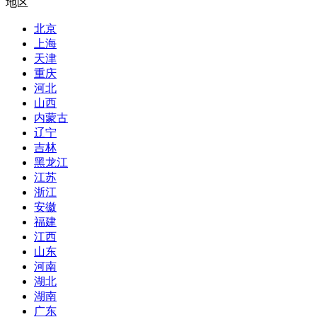
地区
北京
上海
天津
重庆
河北
山西
内蒙古
辽宁
吉林
黑龙江
江苏
浙江
安徽
福建
江西
山东
河南
湖北
湖南
广东