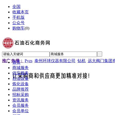
全国
收藏本页
手机版
公众号
购物车
(
0
)
推广
热搜：
Pyzs
泰州环球仪器有限公司
钻机
远大阀门集团
首页
商城服务
供应服务
石油设备
炼化设备
品牌推荐
招标采购
资讯服务
会员服务
会员单位