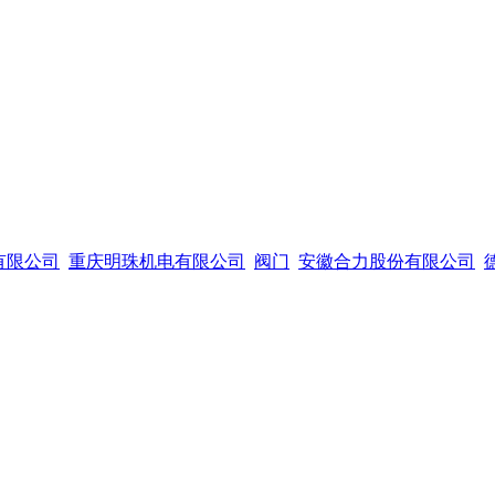
有限公司
重庆明珠机电有限公司
阀门
安徽合力股份有限公司