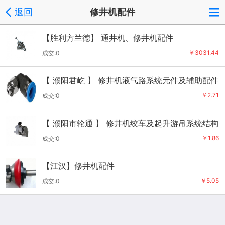
返回
修井机配件
【胜利方兰德】 通井机、修井机配件
￥3031.44
成交:0
【 濮阳君屹 】 修井机液气路系统元件及辅助配件
（全国）
￥2.71
成交:0
【 濮阳市轮通 】 修井机绞车及起升游吊系统结构
件（全国）
￥1.86
成交:0
【江汉】修井机配件
￥5.05
成交:0