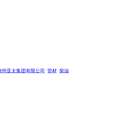
德州亚太集团有限公司
管材
柴油